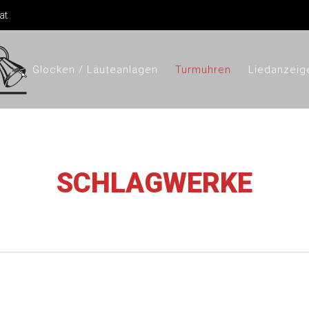
at
Glocken / Läuteanlagen
Turmuhren
Liedanzeig
SCHLAGWERKE