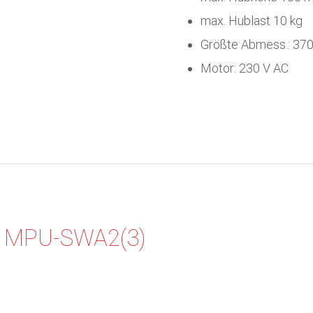
max. Hublast 10 kg
Größte Abmess.: 3
Motor: 230 V AC
g MPU-SWA2(3)