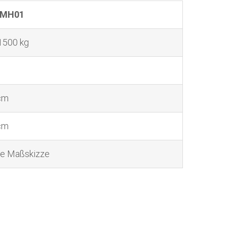
-MH01
 1500 kg
cm
cm
he Maßskizze