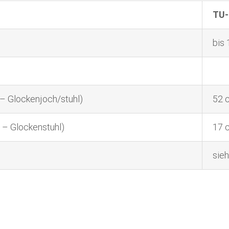
TU
bis
– Glockenjoch/stuhl)
52 
 – Glockenstuhl)
17 
sie