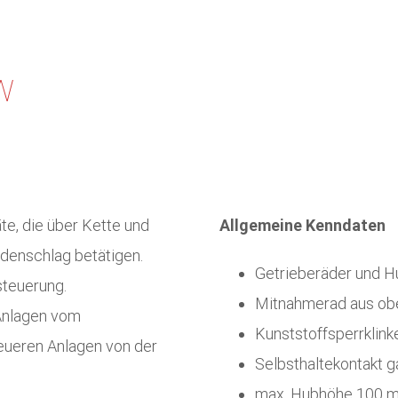
W
e, die über Kette und
Allgemeine Kenndaten
ndenschlag betätigen.
Getrieberäder und H
steuerung.
Mitnahmerad aus ob
Anlagen vom
Kunststoffsperrklink
neueren Anlagen von der
Selbsthaltekontakt g
max. Hubhöhe 100 